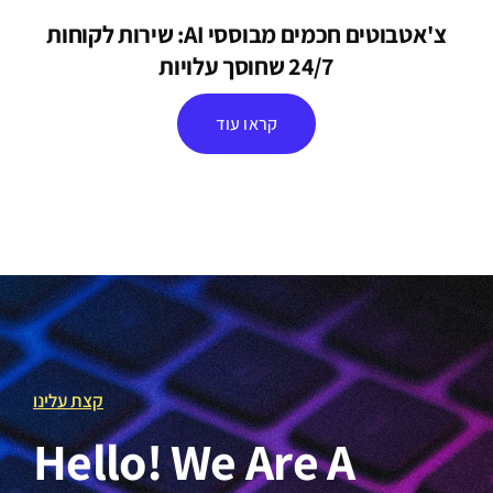
צ'אטבוטים חכמים מבוססי AI: שירות לקוחות
24/7 שחוסך עלויות
קראו עוד
קצת עלינו
Hello! We Are A