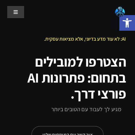
לג
תוכן
פתח סרגל נגישות
Toggle
avigation
בית
AI: לא עוד מדע בדיוני, אלא מציאות עסקית.
עלינו
הצטרפו למובילים
בתחום: פתרונות AI
פרוייקטים
פורצי דרך.
שירותים
מגיע לך לעבוד עם הטובים ביותר
בלוג
צור קשר עם המומחים שלנו